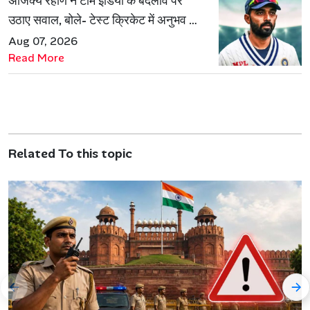
अजिंक्य रहाणे ने टीम इंडिया के बदलाव पर
उठाए सवाल, बोले- टेस्ट क्रिकेट में अनुभव की
जरूरत हमेशा रहेगी
Aug 07, 2026
Read More
Related To this topic