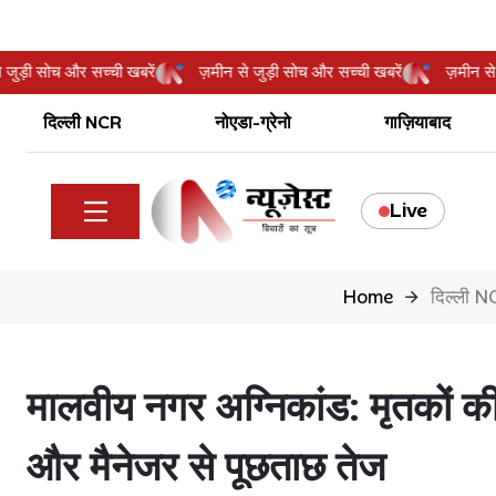
ीन से जुड़ी सोच और सच्ची खबरें
ज़मीन से जुड़ी सोच और सच्ची खबरें
ज़म
दिल्ली NCR
नोएडा-ग्रेनो
गाज़ियाबाद
Live
Home
दिल्ली 
मालवीय नगर अग्निकांड: मृतकों की
और मैनेजर से पूछताछ तेज