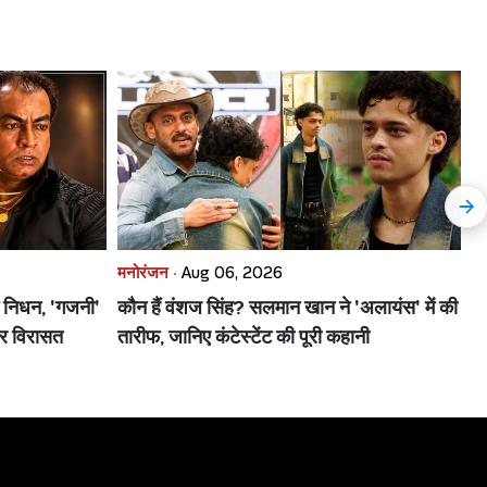
मनोरंजन ·
Aug 06, 2026
मन
ं निधन, 'गजनी'
कौन हैं वंशज सिंह? सलमान खान ने 'अलायंस' में की
अद
ार विरासत
तारीफ, जानिए कंटेस्टेंट की पूरी कहानी
दर