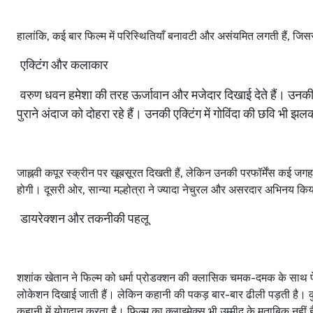
हालांकि
,
कई
बार
फिल्म
में
परिस्थितियाँ
बनावटी
और
असंयमित
लगती
हैं
,
जिस
एक्टिंग
और
कलाकार
वरुण
धवन
हमेशा
की
तरह
ऊर्जावान
और
मजेदार
दिखाई
देते
हैं।
उनक
पुराने
अंदाज
को
दोहरा
रहे
हैं।
उनकी
एक्टिंग
में
गोविंदा
की
छवि
भी
झलक
जाह्नवी
कपूर
स्क्रीन
पर
खूबसूरत
दिखती
हैं
,
लेकिन
उनकी
परफॉर्मेंस
कई
जगह
होगी।
दूसरी
ओर
,
सान्या
मल्होत्रा
ने
ज्यादा
नेचुरल
और
असरदार
अभिनय
कि
डायरेक्शन
और
तकनीकी
पहलू
शशांक
खेतान
ने
फिल्म
को
धर्मा
प्रोडक्शन
की
क्लासिक
चमक
-
दमक
के
साथ
लोकेशन
दिखाई
जाती
हैं।
लेकिन
कहानी
की
पकड़
बार
-
बार
ढीली
पड़ती
है।
कहानी
में
योगदान
करता
है।
फिल्म
का
क्लाइमेक्स
भी
उम्मीद
के
मुताबिक
नहीं
ह