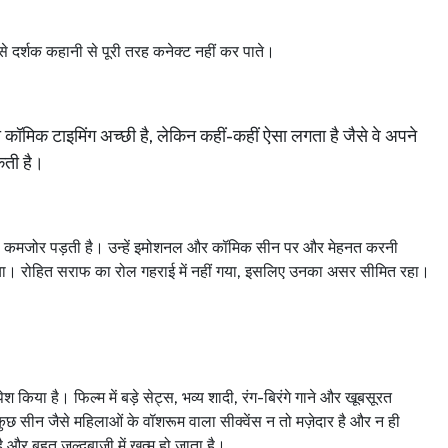
से
दर्शक
कहानी
से
पूरी
तरह
कनेक्ट
नहीं
कर
पाते।
ी
कॉमिक
टाइमिंग
अच्छी
है
,
लेकिन
कहीं
-
कहीं
ऐसा
लगता
है
जैसे
वे
अपने
ती
है।
कमजोर
पड़ती
है।
उन्हें
इमोशनल
और
कॉमिक
सीन
पर
और
मेहनत
करनी
या।
रोहित
सराफ
का
रोल
गहराई
में
नहीं
गया
,
इसलिए
उनका
असर
सीमित
रहा।
पेश
किया
है।
फिल्म
में
बड़े
सेट्स
,
भव्य
शादी
,
रंग
-
बिरंगे
गाने
और
खूबसूरत
कुछ
सीन
जैसे
महिलाओं
के
वॉशरूम
वाला
सीक्वेंस
न
तो
मज़ेदार
है
और
न
ही
ै
और
बहुत
जल्दबाजी
में
खत्म
हो
जाता
है।