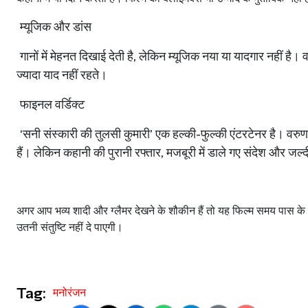
म्यूजिक
और
डांस
गानों
में
मेहनत
दिखाई
देती
है
,
लेकिन
म्यूजिक
नया
या
यादगार
नहीं
है।
व
ज्यादा
याद
नहीं
रहते।
फाइनल
वर्डिक्ट
‘
सनी
संस्कारी
की
तुलसी
कुमारी
’
एक
हल्की
-
फुल्की
एंटरटेनर
है।
वरुण
हैं।
लेकिन
कहानी
की
पुरानी
रफ्तार
,
मजबूरी
में
डाले
गए
संदेश
और
जल्द
अगर
आप
भव्य
शादी
और
ग्लैमर
देखने
के
शौकीन
हैं
तो
यह
फिल्म
समय
पास
के
उतनी
संतुष्टि
नहीं
दे
पाएगी।
Tag:
मनोरंजन