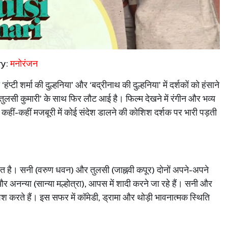
ry:
मनोरंजन
‘
हंप्टी
शर्मा
की
दुल्हनिया
’
और
‘
बद्रीनाथ
की
दुल्हनिया
’
में
दर्शकों
को
हंसाने
तुलसी
कुमारी
’
के
साथ
फिर
लौट
आई
है।
फिल्म
देखने
में
रंगीन
और
भव्य
कहीं
-
कहीं
मजबूरी
में
कोई
संदेश
डालने
की
कोशिश
दर्शक
पर
भारी
पड़ती
ित
है।
सनी
(
वरुण
धवन
)
और
तुलसी
(
जाह्नवी
कपूर
)
दोनों
अपने
-
अपने
और
अनन्या
(
सान्या
मल्होत्रा
),
आपस
में
शादी
करने
जा
रहे
हैं।
सनी
और
िश
करते
हैं।
इस
सफर
में
कॉमेडी
,
ड्रामा
और
थोड़ी
भावनात्मक
स्थिति