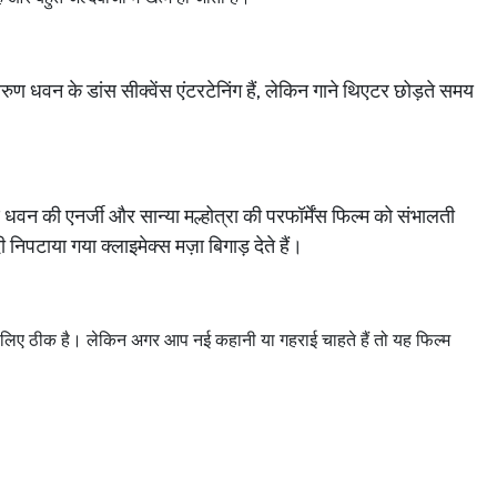
रुण
धवन
के
डांस
सीक्वेंस
एंटरटेनिंग
हैं
,
लेकिन
गाने
थिएटर
छोड़ते
समय
धवन
की
एनर्जी
और
सान्या
मल्होत्रा
की
परफॉर्मेंस
फिल्म
को
संभालती
ी
निपटाया
गया
क्लाइमेक्स
मज़ा
बिगाड़
देते
हैं।
लिए
ठीक
है।
लेकिन
अगर
आप
नई
कहानी
या
गहराई
चाहते
हैं
तो
यह
फिल्म