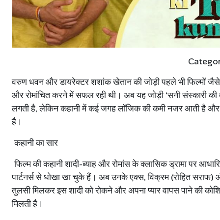
Catego
वरुण
धवन
और
डायरेक्टर
शशांक
खेतान
की
जोड़ी
पहले
भी
फिल्मों
जैसे
और
रोमांचित
करने
में
सफल
रही
थी।
अब
यह
जोड़ी
‘
सनी
संस्कारी
की
लगती
है
,
लेकिन
कहानी
में
कई
जगह
लॉजिक
की
कमी
नजर
आती
है
और
है।
कहानी
का
सार
फिल्म
की
कहानी
शादी
-
ब्याह
और
रोमांस
के
क्लासिक
ड्रामा
पर
आधार
पार्टनर्स
से
धोखा
खा
चुके
हैं।
अब
उनके
एक्स
,
विक्रम
(
रोहित
सराफ
)
तुलसी
मिलकर
इस
शादी
को
रोकने
और
अपना
प्यार
वापस
पाने
की
कोश
मिलती
है।