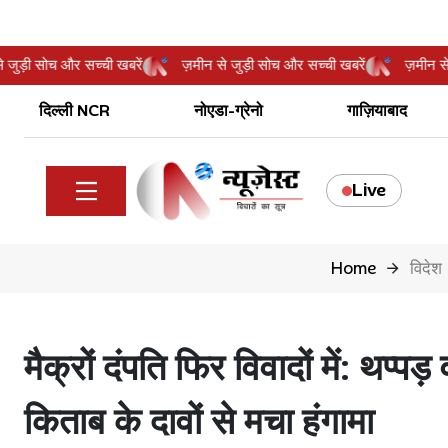
ीन से जुड़ी सोच और सच्ची खबरें
ज़मीन से जुड़ी सोच और सच्ची खबरें
ज़म
दिल्ली NCR
नोएडा-ग्रेनो
गाज़ियाबाद
Live
Home
विदेश
मैक्रों दंपति फिर विवादों में: थप्प
किताब के दावों से मचा हंगामा