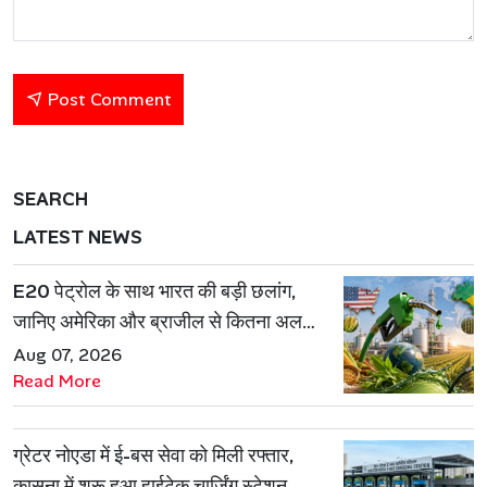
Post Comment
SEARCH
LATEST NEWS
E20 पेट्रोल के साथ भारत की बड़ी छलांग,
जानिए अमेरिका और ब्राजील से कितना अलग
है एथेनॉल मॉडल
Aug 07, 2026
Read More
ग्रेटर नोएडा में ई-बस सेवा को मिली रफ्तार,
कासना में शुरू हुआ हाईटेक चार्जिंग स्टेशन