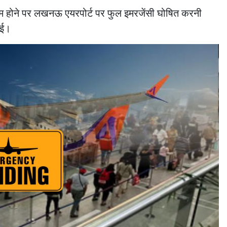
न कम होने पर लखनऊ एयरपोर्ट पर फुल इमरजेंसी घोषित करनी
गई।