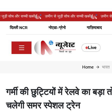
ीन से जुड़ी सोच और सच्ची खबरें
ज़मीन से जुड़ी सोच और सच्ची खबरें
ज़म
दिल्ली NCR
नोएडा-ग्रेनो
गाज़ियाबाद
Live
Home
भारत
गर्मी की छुट्टियों में रेलवे का ब
चलेगी समर स्पेशल ट्रेन