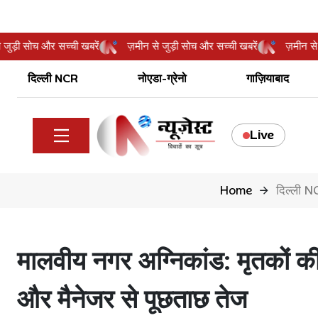
ीन से जुड़ी सोच और सच्ची खबरें
ज़मीन से जुड़ी सोच और सच्ची खबरें
ज़म
दिल्ली NCR
नोएडा-ग्रेनो
गाज़ियाबाद
Live
Home
दिल्ली 
मालवीय नगर अग्निकांड: मृतकों की
और मैनेजर से पूछताछ तेज