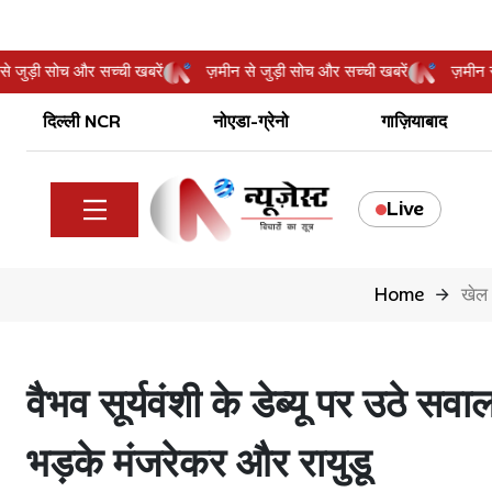
़मीन से जुड़ी सोच और सच्ची खबरें
ज़मीन से जुड़ी सोच और सच्ची खबरें
ज
दिल्ली NCR
नोएडा-ग्रेनो
गाज़ियाबाद
Live
Home
खेल
वैभव सूर्यवंशी के डेब्यू पर उठे स
भड़के मंजरेकर और रायुडू