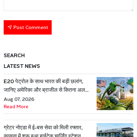
Post Comment
SEARCH
LATEST NEWS
E20 पेट्रोल के साथ भारत की बड़ी छलांग,
जानिए अमेरिका और ब्राजील से कितना अलग
है एथेनॉल मॉडल
Aug 07, 2026
Read More
ग्रेटर नोएडा में ई-बस सेवा को मिली रफ्तार,
कासना में शुरू हुआ हाईटेक चार्जिंग स्टेशन