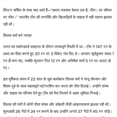
विंस्टन
चर्चिल
के
शब्द
याद
आते
हैं
—“
हमारा
मकसद
केवल
एक
है
,
जीत।
हर
कीमत
पर
जीत।
”
भारतीय
टीम
की
रणनीति
और
खिलाड़ियों
के
साहस
में
यही
भावना
झलक
रही
थी।
तिलक
वर्मा
बने
नायक
भारत
का
स्कोरकार्ड
फाइनल
के
दौरान
तनावपूर्ण
स्थिति
में
था।
टीम
ने
147
रन
के
लक्ष्य
का
पीछा
करते
हुए
20
रन
पर
3
विकेट
गंवा
दिए
थे।
कप्तान
सूर्यकुमार
यादव
1
रन
ही
बना
पाए
,
जबकि
शुभमन
गिल
12
रन
और
अभिषेक
शर्मा
5
रन
पर
आउट
हो
गए।
इस
मुश्किल
समय
में
22
साल
के
युवा
बल्लेबाज
तिलक
वर्मा
ने
संजू
सैमसन
और
शिवम
दुबे
के
साथ
महत्वपूर्ण
पार्टनरशिप
कर
भारत
को
जीत
दिलाई।
उन्होंने
संयम
और
साहस
का
परिचय
देते
हुए
टीम
को
मैच
जिताने
में
अहम
भूमिका
निभाई।
तिलक
की
पारी
में
धोनी
जैसा
संयम
और
कोहली
जैसी
आक्रामकता
झलक
रही
थी।
शुरुआती
26
गेंदों
में
24
रन
बनाने
के
बाद
उन्होंने
अगले
27
गेंदों
में
45
रन
जोड़े।