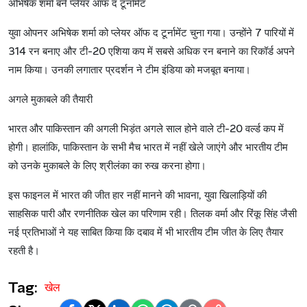
अभिषेक
शर्मा
बने
प्लेयर
ऑफ
द
टूर्नामेंट
युवा
ओपनर
अभिषेक
शर्मा
को
प्लेयर
ऑफ
द
टूर्नामेंट
चुना
गया।
उन्होंने
7
पारियों
में
314
रन
बनाए
और
टी
-20
एशिया
कप
में
सबसे
अधिक
रन
बनाने
का
रिकॉर्ड
अपने
नाम
किया।
उनकी
लगातार
प्रदर्शन
ने
टीम
इंडिया
को
मजबूत
बनाया।
अगले
मुकाबले
की
तैयारी
भारत
और
पाकिस्तान
की
अगली
भिड़ंत
अगले
साल
होने
वाले
टी
-20
वर्ल्ड
कप
में
होगी।
हालांकि
,
पाकिस्तान
के
सभी
मैच
भारत
में
नहीं
खेले
जाएंगे
और
भारतीय
टीम
को
उनके
मुकाबले
के
लिए
श्रीलंका
का
रुख
करना
होगा।
इस
फाइनल
में
भारत
की
जीत
हार
नहीं
मानने
की
भावना
,
युवा
खिलाड़ियों
की
साहसिक
पारी
और
रणनीतिक
खेल
का
परिणाम
रही।
तिलक
वर्मा
और
रिंकू
सिंह
जैसी
नई
प्रतिभाओं
ने
यह
साबित
किया
कि
दबाव
में
भी
भारतीय
टीम
जीत
के
लिए
तैयार
रहती
है।
Tag:
खेल