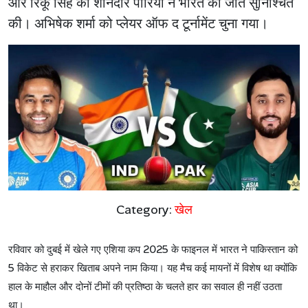
और रिंकू सिंह की शानदार पारियों ने भारत की जीत सुनिश्चित
की। अभिषेक शर्मा को प्लेयर ऑफ द टूर्नामेंट चुना गया।
Category:
खेल
रविवार
को
दुबई
में
खेले
गए
एशिया
कप
2025
के
फाइनल
में
भारत
ने
पाकिस्तान
को
5
विकेट
से
हराकर
खिताब
अपने
नाम
किया।
यह
मैच
कई
मायनों
में
विशेष
था
क्योंकि
हाल
के
माहौल
और
दोनों
टीमों
की
प्रतिष्ठा
के
चलते
हार
का
सवाल
ही
नहीं
उठता
था।