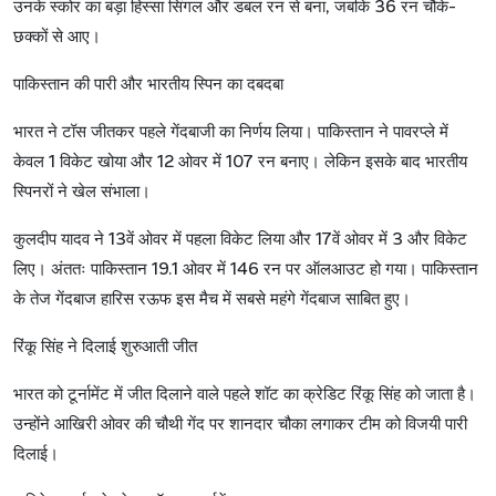
उनके
स्कोर
का
बड़ा
हिस्सा
सिंगल
और
डबल
रन
से
बना
,
जबकि
36
रन
चौके
-
छक्कों
से
आए।
पाकिस्तान
की
पारी
और
भारतीय
स्पिन
का
दबदबा
भारत
ने
टॉस
जीतकर
पहले
गेंदबाजी
का
निर्णय
लिया।
पाकिस्तान
ने
पावरप्ले
में
केवल
1
विकेट
खोया
और
12
ओवर
में
107
रन
बनाए।
लेकिन
इसके
बाद
भारतीय
स्पिनरों
ने
खेल
संभाला।
कुलदीप
यादव
ने
13
वें
ओवर
में
पहला
विकेट
लिया
और
17
वें
ओवर
में
3
और
विकेट
लिए।
अंततः
पाकिस्तान
19.1
ओवर
में
146
रन
पर
ऑलआउट
हो
गया।
पाकिस्तान
के
तेज
गेंदबाज
हारिस
रऊफ
इस
मैच
में
सबसे
महंगे
गेंदबाज
साबित
हुए।
रिंकू
सिंह
ने
दिलाई
शुरुआती
जीत
भारत
को
टूर्नामेंट
में
जीत
दिलाने
वाले
पहले
शॉट
का
क्रेडिट
रिंकू
सिंह
को
जाता
है।
उन्होंने
आखिरी
ओवर
की
चौथी
गेंद
पर
शानदार
चौका
लगाकर
टीम
को
विजयी
पारी
दिलाई।