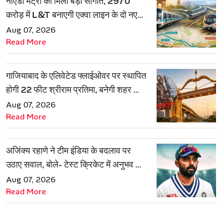
नोएडा मेट्रो को मिली बड़ी सौगात, 2970
करोड़ में L&T बनाएगी एक्वा लाइन के दो नए
रूट
Aug 07, 2026
Read More
गाजियाबाद के एलिवेटेड फ्लाईओवर पर स्थापित
होगी 22 फीट श्रीराम प्रतिमा, बनेगी शहर की
नई पहचान
Aug 07, 2026
Read More
अजिंक्य रहाणे ने टीम इंडिया के बदलाव पर
उठाए सवाल, बोले- टेस्ट क्रिकेट में अनुभव की
जरूरत हमेशा रहेगी
Aug 07, 2026
Read More