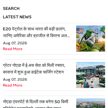
SEARCH
LATEST NEWS
E20 पेट्रोल के साथ भारत की बड़ी छलांग,
जानिए अमेरिका और ब्राजील से कितना अलग
है एथेनॉल मॉडल
Aug 07, 2026
Read More
ग्रेटर नोएडा में ई-बस सेवा को मिली रफ्तार,
कासना में शुरू हुआ हाईटेक चार्जिंग स्टेशन
Aug 07, 2026
Read More
नोएडा एयरपोर्ट से दिल्ली तक बनेगा 50 किमी