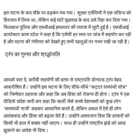
इस
घटना
के
बाद
मौके
पर
हड़कंप
मच
गया।
सुरक्षा
एजेंसियों
ने
एक
संदिग्ध
को
हिरासत
में
लिया
था
,
लेकिन
कई
घंटों
पूछताछ
के
बाद
उसे
रिहा
कर
दिया
गया।
फिलहाल
पुलिस
और
एफबीआई
हमलावर
की
तलाश
में
जुटी
हुई
है।
एफबीआई
डायरेक्टर
काश
पटेल
ने
कहा
है
कि
एजेंसी
हर
स्तर
पर
जांच
में
सहयोग
कर
रही
है
और
घटना
की
गंभीरता
को
देखते
हुए
सभी
पहलुओं
पर
नजर
रखी
जा
रही
है।
ट्रंप
का
गुस्सा
और
श्रद्धांजलि
आपको
बता
दें
,
करीबी
सहयोगी
की
हत्या
से
राष्ट्रपति
डोनाल्ड
ट्रंप
बेहद
आक्रोशित
हैं।
उन्होंने
इस
घटना
के
लिए
सीधे
-
सीधे
“
कट्टर
वामपंथी
सोच
”
को
जिम्मेदार
ठहराया
और
कहा
कि
अब
हिंसा
को
रोकना
ही
होगा।
ट्रंप
ने
एक
वीडियो
संदेश
जारी
कर
कहा
कि
चार्ली
जैसे
सच्चे
देशभक्तों
को
कुछ
लोग
‘
चरमपंथी
नाजी
’
कहकर
अपमानित
करते
हैं
,
लेकिन
असल
में
ऐसे
ही
लोग
आतंकवाद
और
हिंसा
को
बढ़ावा
देते
हैं।
उन्होंने
आश्वासन
दिया
कि
हत्यारों
को
किसी
भी
हाल
में
बख्शा
नहीं
जाएगा।
साथ
ही
उन्होंने
राष्ट्रीय
झंडे
को
आधा
झुकाने
का
आदेश
भी
दिया।