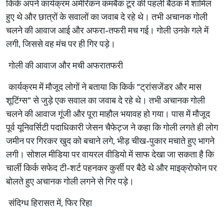
किर्क
अपने
कार्यक्रम
अमेरिकन
कमबैक
टूर
की
पहली
बैठक
में
शामिल
हुए
थे
और
छात्रों
के
सवालों
का
जवाब
दे
रहे
थे।
तभी
अचानक
गोली
चलने
की
आवाज
आई
और
अफरा
-
तफरी
मच
गई।
गोली
उनके
गले
में
लगी
,
जिससे
वह
मंच
पर
ही
गिर
पड़े।
गोली
की
आवाज
और
मची
अफरातफरी
कार्यक्रम
में
मौजूद
लोगों
ने
बताया
कि
किर्क
"
ट्रांसजेंडर
और
मास
शूटिंग्स
"
से
जुड़े
एक
सवाल
का
जवाब
दे
रहे
थे।
तभी
अचानक
गोली
चलने
की
आवाज
गूंजी
और
पूरा
माहौल
भयावह
हो
गया।
पास
में
मौजूद
पूर्व
यूनिवर्सिटी
पदाधिकारी
जेसन
चैफेट्ज
ने
कहा
कि
गोली
लगते
ही
लोग
जमीन
पर
गिरकर
खुद
को
बचाने
लगे
,
भीड़
चीख
-
पुकार
मचाते
हुए
भागने
लगी।
सोशल
मीडिया
पर
वायरल
वीडियो
में
साफ
देखा
जा
सकता
है
कि
चार्ली
किर्क
सफेद
टी
-
शर्ट
पहनकर
कुर्सी
पर
बैठे
थे
और
माइक्रोफोन
पर
बोलते
हुए
अचानक
गोली
लगने
से
गिर
पड़े।
संदिग्ध
हिरासत
में
,
फिर
रिहा