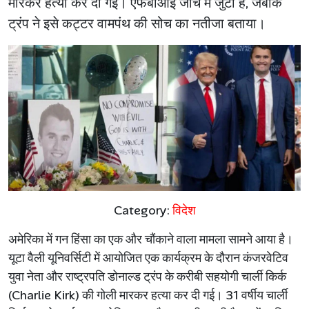
मारकर हत्या कर दी गई। एफबीआई जांच में जुटी है, जबकि
ट्रंप ने इसे कट्टर वामपंथ की सोच का नतीजा बताया।
Category:
विदेश
अमेरिका
में
गन
हिंसा
का
एक
और
चौंकाने
वाला
मामला
सामने
आया
है।
यूटा
वैली
यूनिवर्सिटी
में
आयोजित
एक
कार्यक्रम
के
दौरान
कंजरवेटिव
युवा
नेता
और
राष्ट्रपति
डोनाल्ड
ट्रंप
के
करीबी
सहयोगी
चार्ली
किर्क
(Charlie Kirk)
की
गोली
मारकर
हत्या
कर
दी
गई।
31
वर्षीय
चार्ली