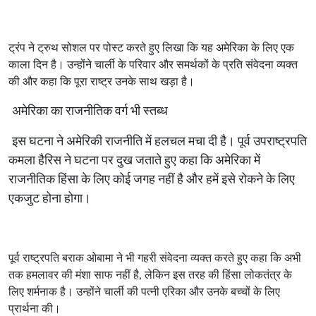
ट्रंप
ने
ट्रुथ
सोशल
पर
पोस्ट
करते
हुए
लिखा
कि
यह
अमेरिका
के
लिए
एक
काला
दिन
है।
उन्होंने
चार्ली
के
परिवार
और
समर्थकों
के
प्रति
संवेदना
व्यक्त
की
और
कहा
कि
पूरा
राष्ट्र
उनके
साथ
खड़ा
है।
अमेरिका
का
राजनीतिक
वर्ग
भी
स्तब्ध
इस
घटना
ने
अमेरिकी
राजनीति
में
हलचल
मचा
दी
है।
पूर्व
उपराष्ट्रपति
कमला
हैरिस
ने
घटना
पर
दुख
जताते
हुए
कहा
कि
अमेरिका
में
राजनीतिक
हिंसा
के
लिए
कोई
जगह
नहीं
है
और
हमें
इसे
रोकने
के
लिए
एकजुट
होना
होगा।
पूर्व
राष्ट्रपति
बराक
ओबामा
ने
भी
गहरी
संवेदना
व्यक्त
करते
हुए
कहा
कि
अभी
तक
हमलावर
की
मंशा
साफ
नहीं
है
,
लेकिन
इस
तरह
की
हिंसा
लोकतंत्र
के
लिए
शर्मनाक
है।
उन्होंने
चार्ली
की
पत्नी
एरिका
और
उनके
बच्चों
के
लिए
प्रार्थना
की।