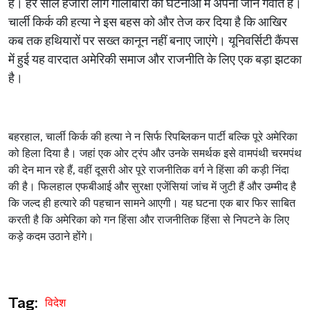
है।
हर
साल
हजारों
लोग
गोलीबारी
की
घटनाओं
में
अपनी
जान
गंवाते
हैं।
चार्ली
किर्क
की
हत्या
ने
इस
बहस
को
और
तेज
कर
दिया
है
कि
आखिर
कब
तक
हथियारों
पर
सख्त
कानून
नहीं
बनाए
जाएंगे।
यूनिवर्सिटी
कैंपस
में
हुई
यह
वारदात
अमेरिकी
समाज
और
राजनीति
के
लिए
एक
बड़ा
झटका
है।
बहरहाल
,
चार्ली
किर्क
की
हत्या
ने
न
सिर्फ
रिपब्लिकन
पार्टी
बल्कि
पूरे
अमेरिका
को
हिला
दिया
है।
जहां
एक
ओर
ट्रंप
और
उनके
समर्थक
इसे
वामपंथी
चरमपंथ
की
देन
मान
रहे
हैं
,
वहीं
दूसरी
ओर
पूरे
राजनीतिक
वर्ग
ने
हिंसा
की
कड़ी
निंदा
की
है।
फिलहाल
एफबीआई
और
सुरक्षा
एजेंसियां
जांच
में
जुटी
हैं
और
उम्मीद
है
कि
जल्द
ही
हत्यारे
की
पहचान
सामने
आएगी।
यह
घटना
एक
बार
फिर
साबित
करती
है
कि
अमेरिका
को
गन
हिंसा
और
राजनीतिक
हिंसा
से
निपटने
के
लिए
कड़े
कदम
उठाने
होंगे।
Tag:
विदेश