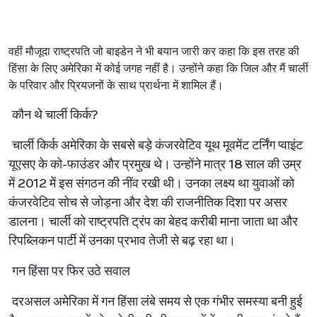
वहीं
मौजूदा
राष्ट्रपति
जो
बाइडेन
ने
भी
बयान
जारी
कर
कहा
कि
इस
तरह
की
हिंसा
के
लिए
अमेरिका
में
कोई
जगह
नहीं
है।
उन्होंने
कहा
कि
जिल
और
मैं
चार्ली
के
परिवार
और
प्रियजनों
के
साथ
प्रार्थना
में
शामिल
हैं।
कौन
थे
चार्ली
किर्क
?
चार्ली
किर्क
अमेरिका
के
सबसे
बड़े
कंजरवेटिव
यूथ
मूवमेंट
टर्निंग
प्वाइंट
यूएसए
के
को
-
फाउंडर
और
प्रमुख
थे।
उन्होंने
मात्र
18
साल
की
उम्र
में
2012
में
इस
संगठन
की
नींव
रखी
थी।
उनका
लक्ष्य
था
युवाओं
को
कंजरवेटिव
सोच
से
जोड़ना
और
देश
की
राजनीतिक
दिशा
पर
असर
डालना।
चार्ली
को
राष्ट्रपति
ट्रंप
का
बेहद
करीबी
माना
जाता
था
और
रिपब्लिकन
पार्टी
में
उनका
प्रभाव
तेजी
से
बढ़
रहा
था।
गन
हिंसा
पर
फिर
उठे
सवाल
दरअसल
अमेरिका
में
गन
हिंसा
लंबे
समय
से
एक
गंभीर
समस्या
बनी
हुई