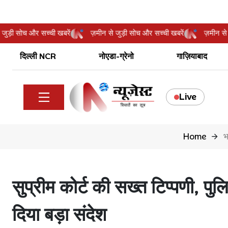
ीन से जुड़ी सोच और सच्ची खबरें
ज़मीन से जुड़ी सोच और सच्ची खबरें
ज़म
दिल्ली NCR
नोएडा-ग्रेनो
गाज़ियाबाद
Live
Home
भ
सुप्रीम कोर्ट की सख्त टिप्पणी, पु
दिया बड़ा संदेश