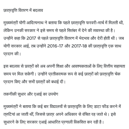
छात्रवृत्ति
वितरण
में
बदलाव
मुख्यमंत्री
योगी
आदित्यनाथ
ने
बताया
कि
पहले
छात्रवृत्ति
फरवरी
-
मार्च
में
मिलती
थी
,
लेकिन
उनकी
सरकार
ने
इसे
समय
से
पहले
सितंबर
में
देने
की
व्यवस्था
की
है।
उन्होंने
कहा
कि
2017
से
पहले
छात्रवृत्ति
वितरण
में
भेदभाव
और
देरी
होती
थी।
जब
योगी
सरकार
आई
,
तब
उन्होंने
2016-17
और
2017-18
की
छात्रवृत्ति
एक
साथ
प्रदान
की।
इस
बदलाव
से
छात्रों
को
अब
अपनी
शिक्षा
और
आवश्यकताओं
के
लिए
वित्तीय
सहायता
समय
पर
मिल
सकेगी।
उन्होंने
प्रतीकात्मक
रूप
से
कई
छात्रों
को
छात्रवृत्ति
चेक
प्रदान
किए
और
सभी
छात्रों
को
बधाई
दी।
तकनीकी
सुधार
और
एआई
का
उपयोग
मुख्यमंत्री
ने
बताया
कि
कई
बार
विद्यालयों
से
छात्रवृत्ति
के
लिए
डाटा
फीड
करने
में
त्रुटियां
आ
जाती
थीं
,
जिससे
छात्र
अपने
अधिकार
से
वंचित
रह
जाते
थे।
इसे
सुधारने
के
लिए
सरकार
एआई
आधारित
प्रणाली
विकसित
कर
रही
है।