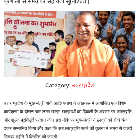
प्रणाली से समय पर सहायता सुनिश्चित।
Category:
उत्तर प्रदेश
उत्तर
प्रदेश
के
मुख्यमंत्री
योगी
आदित्यनाथ
ने
लखनऊ
में
आयोजित
एक
विशेष
कार्यक्रम
के
दौरान
चार
लाख
छात्र
-
छात्राओं
को
दिवाली
के
अवसर
पर
छात्रवृत्ति
और
शुल्क
प्रतिपूर्ति
प्रदान
की।
इस
मौके
पर
मुख्यमंत्री
ने
छात्रों
को
सीधे
चेक
देकर
सम्मानित
किया
और
कहा
कि
अब
छात्रवृत्ति
पहले
की
तुलना
में
समय
से
जल्दी
सितंबर
महीने
में
वितरित
की
जाएगी।