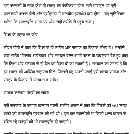
इस
प्रणाली
के
तहत
जैसे
ही
छात्र
का
पंजीकरण
होगा
,
उसे
मोबाइल
पर
पूरी
जानकारी
प्राप्त
होगी
और
प्रक्रिया
में
मानवीय
हस्तक्षेप
कम
होगा।
यह
सुनिश्चित
करेगा
कि
छात्रवृत्ति
समय
पर
और
सही
तरीके
से
पहुंच
सके।
शिक्षा
के
महत्व
पर
जोर
सीएम
योगी
ने
कहा
कि
शिक्षा
से
ही
व्यक्ति
और
समाज
का
विकास
संभव
है।
उन्होंने
बाबा
साहेब
भीमराव
आंबेडकर
और
सरदार
वल्लभभाई
पटेल
के
उदाहरण
देते
हुए
कहा
कि
शिक्षा
और
योग्यता
से
ही
देश
को
दिशा
दी
जा
सकती
है।
सरकार
का
उद्देश्य
है
कि
हर
छात्र
को
आर्थिक
सहायता
मिले
,
जिससे
वह
अपनी
पढ़ाई
पूरी
करके
समाज
और
राष्ट्र
के
विकास
में
योगदान
दे
सके।
समाज
कल्याण
मंत्री
का
संदेश
यूपी
सरकार
के
समाज
कल्याण
मंत्री
असीम
अरुण
ने
कहा
कि
पिछले
वर्ष
60
लाख
बच्चों
को
छात्रवृत्ति
प्रदान
की
गई
थी।
इस
बार
तकनीकी
या
किसी
अन्य
कारण
से
वंचित
रहे
छात्रों
को
भी
छात्रवृत्ति
दी
जाएगी।