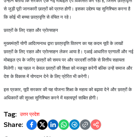
उन्होंने
बताया
कि
सरकार
एक
नई
मोबाइल
एप
विकसित
कर
रही
है
,
जिसमें
छात्रवृत्ति
से
जुड़ी
पूरी
जानकारी
छात्रों
को
प्राप्त
होगी।
इसका
उद्देश्य
यह
सुनिश्चित
करना
है
कि
कोई
भी
बच्चा
छात्रवृत्ति
से
वंचित
न
रहे।
छात्रों
के
लिए
राहत
और
प्रोत्साहन
मुख्यमंत्री
योगी
आदित्यनाथ
द्वारा
छात्रवृत्ति
वितरण
का
यह
कदम
यूपी
के
लाखों
छात्रों
के
लिए
राहत
और
प्रोत्साहन
लेकर
आया
है।
एआई
आधारित
प्रणाली
और
नई
मोबाइल
एप
के
जरिए
छात्रों
को
समय
पर
और
पारदर्शी
तरीके
से
वित्तीय
सहायता
मिलेगी।
यह
पहल
न
केवल
छात्रों
की
शिक्षा
को
मजबूत
करेगी
बल्कि
उन्हें
समाज
और
देश
के
विकास
में
योगदान
देने
के
लिए
प्रेरित
भी
करेगी।
इस
प्रकार
,
यूपी
सरकार
की
यह
योजना
शिक्षा
के
महत्व
को
बढ़ावा
देने
और
छात्रों
के
अधिकारों
की
सुरक्षा
सुनिश्चित
करने
में
महत्वपूर्ण
साबित
होगी।
Tag:
उत्तर प्रदेश
Share: