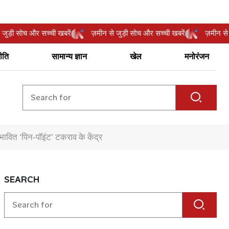
ीन से जुड़ी सोच और सच्ची खबरें
ज़मीन से जुड़ी सोच और सच्ची खबरें
ज़मी
ीति
सामान्य ज्ञान
खेल
मनोरंजन
ंभावित ‘पिन‑पॉइंट’ टकराव के केंद्र
SEARCH