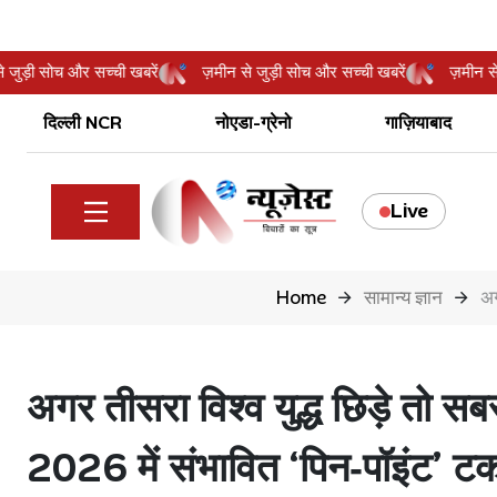
मीन से जुड़ी सोच और सच्ची खबरें
ज़मीन से जुड़ी सोच और सच्ची खबरें
ज़म
दिल्ली NCR
नोएडा-ग्रेनो
गाज़ियाबाद
Live
Home
सामान्य ज्ञान
अग
अगर तीसरा विश्व युद्ध छिड़े तो सब
2026 में संभावित ‘पिन‑पॉइंट’ टकर