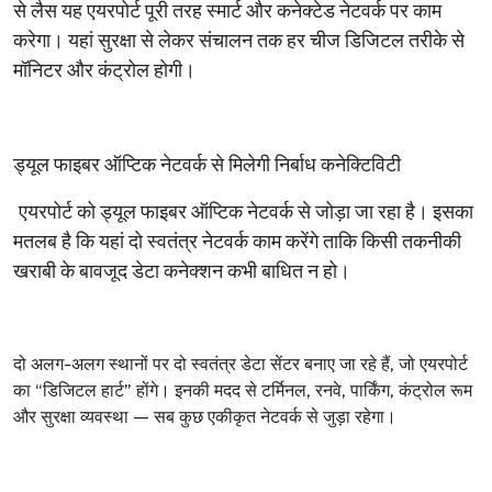
से
लैस
यह
एयरपोर्ट
पूरी
तरह
स्मार्ट
और
कनेक्टेड
नेटवर्क
पर
काम
करेगा।
यहां
सुरक्षा
से
लेकर
संचालन
तक
हर
चीज
डिजिटल
तरीके
से
मॉनिटर
और
कंट्रोल
होगी।
ड्यूल
फाइबर
ऑप्टिक
नेटवर्क
से
मिलेगी
निर्बाध
कनेक्टिविटी
एयरपोर्ट
को
ड्यूल
फाइबर
ऑप्टिक
नेटवर्क
से
जोड़ा
जा
रहा
है।
इसका
मतलब
है
कि
यहां
दो
स्वतंत्र
नेटवर्क
काम
करेंगे
ताकि
किसी
तकनीकी
खराबी
के
बावजूद
डेटा
कनेक्शन
कभी
बाधित
न
हो।
दो
अलग
-
अलग
स्थानों
पर
दो
स्वतंत्र
डेटा
सेंटर
बनाए
जा
रहे
हैं
,
जो
एयरपोर्ट
का
“
डिजिटल
हार्ट
”
होंगे।
इनकी
मदद
से
टर्मिनल
,
रनवे
,
पार्किंग
,
कंट्रोल
रूम
और
सुरक्षा
व्यवस्था
—
सब
कुछ
एकीकृत
नेटवर्क
से
जुड़ा
रहेगा।