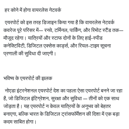
हर
कोने
में
होगा
वायरलेस
नेटवर्क
एयरपोर्ट
को
इस
तरह
डिजाइन
किया
गया
है
कि
वायरलेस
नेटवर्क
कवरेज
पूरे
परिसर
में
—
रनवे
,
टर्मिनल
,
पार्किंग
,
और
रिमोट
स्टैंड
तक
—
मौजूद
रहेगा।
यात्रियों
और
स्टाफ
दोनों
के
लिए
हाई
-
स्पीड
कनेक्टिविटी
,
डिजिटल
एक्सेस
कार्ड्स
,
और
रियल
-
टाइम
सूचना
प्रणाली
की
सुविधा
दी
जाएगी।
भविष्य
के
एयरपोर्ट
की
झलक
नोएडा
इंटरनेशनल
एयरपोर्ट
देश
का
पहला
ऐसा
एयरपोर्ट
बनने
जा
रहा
है
,
जो
डिजिटल
इंटिग्रेशन
,
सुरक्षा
और
सुविधा
—
तीनों
को
एक
साथ
जोड़ता
है।
यह
एयरपोर्ट
न
केवल
यात्रियों
के
अनुभव
को
बेहतर
बनाएगा
,
बल्कि
भारत
के
डिजिटल
ट्रांसफॉर्मेशन
की
दिशा
में
एक
बड़ा
कदम
साबित
होगा।