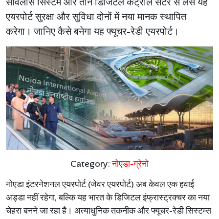
सर्विलांस सिस्टम और तीन डिजिटल कंट्रोल सेंटर से लैस यह
एयरपोर्ट सुरक्षा और सुविधा दोनों में नया मानक स्थापित
करेगा। जानिए कैसे बनेगा यह फ्यूचर-रेडी एयरपोर्ट।
Category:
नोएडा-ग्रेनो
नोएडा
इंटरनेशनल
एयरपोर्ट
(
जेवर
एयरपोर्ट
)
अब
केवल
एक
हवाई
अड्डा
नहीं
रहेगा
,
बल्कि
यह
भारत
के
डिजिटल
इंफ्रास्ट्रक्चर
का
नया
चेहरा
बनने
जा
रहा
है।
अत्याधुनिक
तकनीक
और
फ्यूचर
-
रेडी
सिस्टम्स