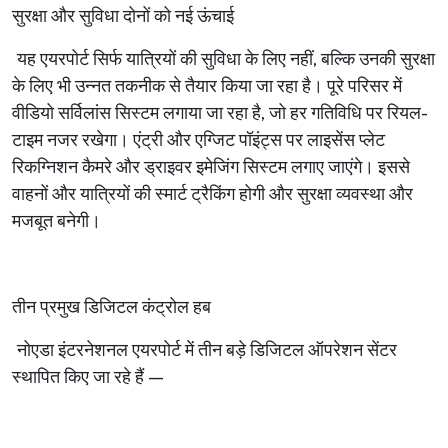
सुरक्षा
और
सुविधा
दोनों
को
नई
ऊंचाई
यह
एयरपोर्ट
सिर्फ
यात्रियों
की
सुविधा
के
लिए
नहीं
,
बल्कि
उनकी
सुरक्षा
के
लिए
भी
उन्नत
तकनीक
से
तैयार
किया
जा
रहा
है।
पूरे
परिसर
में
वीडियो
सर्विलांस
सिस्टम
लगाया
जा
रहा
है
,
जो
हर
गतिविधि
पर
रियल
-
टाइम
नजर
रखेगा।
एंट्री
और
एग्जिट
पॉइंट्स
पर
लाइसेंस
प्लेट
रिकग्निशन
कैमरे
और
ड्राइवर
इमेजिंग
सिस्टम
लगाए
जाएंगे।
इससे
वाहनों
और
यात्रियों
की
स्मार्ट
ट्रैकिंग
होगी
और
सुरक्षा
व्यवस्था
और
मजबूत
बनेगी
।
तीन
प्रमुख
डिजिटल
कंट्रोल
हब
नोएडा
इंटरनेशनल
एयरपोर्ट
में
तीन
बड़े
डिजिटल
ऑपरेशन
सेंटर
स्थापित
किए
जा
रहे
हैं
—