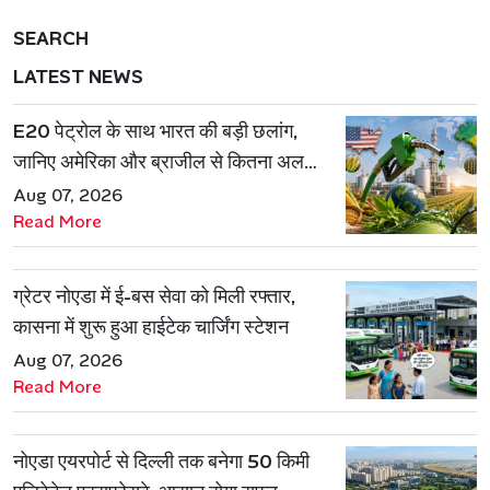
SEARCH
LATEST NEWS
E20 पेट्रोल के साथ भारत की बड़ी छलांग,
जानिए अमेरिका और ब्राजील से कितना अलग
है एथेनॉल मॉडल
Aug 07, 2026
Read More
ग्रेटर नोएडा में ई-बस सेवा को मिली रफ्तार,
कासना में शुरू हुआ हाईटेक चार्जिंग स्टेशन
Aug 07, 2026
Read More
नोएडा एयरपोर्ट से दिल्ली तक बनेगा 50 किमी