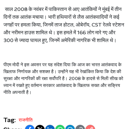
साल
2008
के
नवंबर
में
पाकिस्तान
से
आए
आतंकियों
ने
मुंबई
में
तीन
दिनों
तक
आतंक
मचाया।
भारी
हथियारों
से
लैस
आतंकवादियों
ने
कई
जगहों
पर
हमला
किया
,
जिनमें
ताज
होटल
,
ओबेरॉय
, CST
रेलवे
स्टेशन
और
नरीमन
हाउस
शामिल
थे।
इस
हमले
में
166
लोग
मारे
गए
और
300
से
ज्यादा
घायल
हुए
,
जिनमें
अमेरिकी
नागरिक
भी
शामिल
थे।
पीएम
मोदी
ने
इस
अवसर
पर
यह
संदेश
दिया
कि
आज
का
भारत
आतंकवाद
के
खिलाफ
निर्णायक
और
सशक्त
है।
उन्होंने
यह
भी
रेखांकित
किया
कि
देश
की
सुरक्षा
और
नागरिकों
की
रक्षा
सर्वोपरि
है।
2008
के
हादसे
से
मिली
सीख
को
ध्यान
में
रखते
हुए
वर्तमान
सरकार
आतंकवाद
के
खिलाफ
सख्त
और
सक्रिय
नीति
अपनाती
है।
Tag:
राजनीति