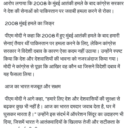
आरोप
लगाया
कि
2008
के
मुंबई
आतंकी
हमले
के
बाद
कांग्रेस
सरकार
ने
देश
की
सेनाओं
को
पाकिस्तान
पर
जवाबी
हमला
करने
से
रोका।
2008
मुंबई
हमले
का
जिक्र
पीएम
मोदी
ने
कहा
कि
2008
में
हुए
मुंबई
आतंकी
हमले
के
बाद
हमारी
सेनाएं
तैयार
थीं
पाकिस्तान
पर
हमला
करने
के
लिए
,
लेकिन
कांग्रेस
सरकार
ने
विदेशी
दबाव
के
कारण
ऐसा
कदम
नहीं
उठाया।
उन्होंने
स्पष्ट
किया
कि
देश
और
देशवासियों
की
भावना
को
नजरअंदाज
किया
गया।
मोदी
ने
कांग्रेस
से
पूछा
कि
आखिर
वह
कौन
था
जिसने
विदेशी
दबाव
में
यह
फैसला
लिया।
आज
का
भारत
मजबूत
और
सक्षम
पीएम
मोदी
ने
आगे
कहा
, "
हमारे
लिए
देश
और
देशवासियों
की
सुरक्षा
से
बढ़कर
कुछ
भी
नहीं
है।
आज
का
भारत
दमदार
जवाब
देता
है
,
घर
में
घुसकर
मारता
है।
"
उन्होंने
इस
संदर्भ
में
ऑपरेशन
सिंदूर
का
उदाहरण
भी
दिया
,
जिसमें
भारत
ने
आतंकवादियों
के
खिलाफ
तेजी
और
सटीकता
के