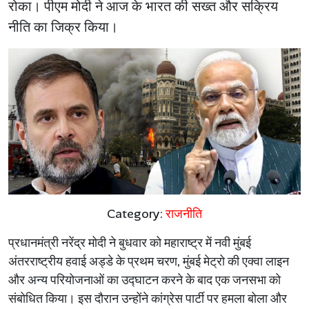
रोका। पीएम मोदी ने आज के भारत की सख्त और सक्रिय
नीति का जिक्र किया।
Category:
राजनीति
प्रधानमंत्री
नरेंद्र
मोदी
ने
बुधवार
को
महाराष्ट्र
में
नवी
मुंबई
अंतरराष्ट्रीय
हवाई
अड्डे
के
प्रथम
चरण
,
मुंबई
मेट्रो
की
एक्वा
लाइन
और
अन्य
परियोजनाओं
का
उद्घाटन
करने
के
बाद
एक
जनसभा
को
संबोधित
किया।
इस
दौरान
उन्होंने
कांग्रेस
पार्टी
पर
हमला
बोला
और