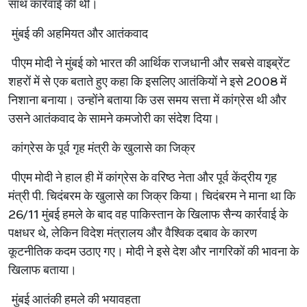
साथ
कार्रवाई
की
थी।
मुंबई
की
अहमियत
और
आतंकवाद
पीएम
मोदी
ने
मुंबई
को
भारत
की
आर्थिक
राजधानी
और
सबसे
वाइब्रेंट
शहरों
में
से
एक
बताते
हुए
कहा
कि
इसलिए
आतंकियों
ने
इसे
2008
में
निशाना
बनाया।
उन्होंने
बताया
कि
उस
समय
सत्ता
में
कांग्रेस
थी
और
उसने
आतंकवाद
के
सामने
कमजोरी
का
संदेश
दिया।
कांग्रेस
के
पूर्व
गृह
मंत्री
के
खुलासे
का
जिक्र
पीएम
मोदी
ने
हाल
ही
में
कांग्रेस
के
वरिष्ठ
नेता
और
पूर्व
केंद्रीय
गृह
मंत्री
पी
.
चिदंबरम
के
खुलासे
का
जिक्र
किया।
चिदंबरम
ने
माना
था
कि
26/11
मुंबई
हमले
के
बाद
वह
पाकिस्तान
के
खिलाफ
सैन्य
कार्रवाई
के
पक्षधर
थे
,
लेकिन
विदेश
मंत्रालय
और
वैश्विक
दबाव
के
कारण
कूटनीतिक
कदम
उठाए
गए।
मोदी
ने
इसे
देश
और
नागरिकों
की
भावना
के
खिलाफ
बताया।
मुंबई
आतंकी
हमले
की
भयावहता