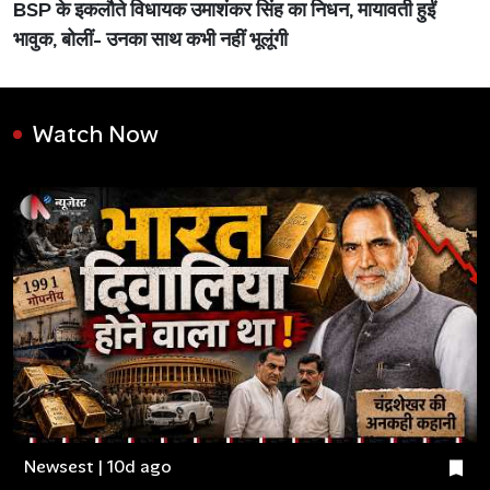
BSP के इकलौते विधायक उमाशंकर सिंह का निधन, मायावती हुईं
भावुक, बोलीं- उनका साथ कभी नहीं भूलूंगी
Watch Now
Newsest | 10d ago