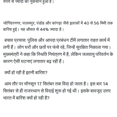
रुपये
से
ज्यादा
का
नुकसान
हुआ
है।
जोगिंदरनगर
,
पालमपुर
,
पंडोह
और
कांगड़ा
जैसे
इलाकों
में
40
से
56
मिमी
तक
बारिश
हुई।
यह
औसत
से
44%
ज्यादा
है।
बचाव
प्रयास
:
पुलिस
और
आपदा
प्रबंधन
टीमें
लगातार
राहत
कार्य
में
लगी
हैं।
लोग
घरों
और
छतों
पर
फंसे
रहे
,
जिन्हें
सुरक्षित
निकाला
गया।
मुख्यमंत्री
ने
कहा
कि
स्थिति
नियंत्रण
में
है
,
लेकिन
जलवायु
परिवर्तन
के
कारण
ऐसी
घटनाएं
लगातार
बढ़
रही
हैं।
क्यों
हो
रही
है
इतनी
बारिश
?
आम
तौर
पर
मॉनसून
17
सितंबर
तक
विदा
हो
जाता
है।
इस
बार
14
सितंबर
से
ही
राजस्थान
से
विदाई
शुरू
हो
गई
थी।
इसके
बावजूद
उत्तर
भारत
में
बारिश
क्यों
हो
रही
है
?