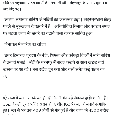
मौके
पर
पहुंचकर
राहत
कार्यों
की
निगरानी
की।
देहरादून
के
सभी
स्कूल
बंद
कर
दिए
गए।
कारण
:
लगातार
बारिश
से
नदियों
का
जलस्तर
बढ़ा।
सहस्त्रधारा
क्षेत्र
पहले
से
भूस्खलन
के
खतरे
में
है।
अनियोजित
निर्माण
और
पर्यटन
स्थल
पर
बढ़ता
दबाव
भी
खतरे
को
बढ़ाने
वाला
कारक
साबित
हुआ।
हिमाचल
में
बारिश
का
तांडव
उधर
हिमाचल
प्रदेश
के
मंडी
,
शिमला
और
कांगड़ा
जिलों
में
भारी
बारिश
ने
तबाही
मचाई।
मंडी
के
धरमपुर
में
बादल
फटने
से
सोन
खड्ड
नदी
उफान
पर
आ
गई।
बस
स्टैंड
डूब
गया
और
बसों
समेत
कई
वाहन
बह
गए।
पूरे
राज्य
में
493
सड़कें
बंद
हो
गईं
,
जिनमें
तीन
बड़े
नेशनल
हाईवे
शामिल
हैं।
352
बिजली
ट्रांसफॉर्मर
खराब
हो
गए
और
163
पेयजल
योजनाएं
प्रभावित
हुईं।
जून
से
अब
तक
409
लोगों
की
मौत
हुई
है
और
राज्य
को
4500
करोड़