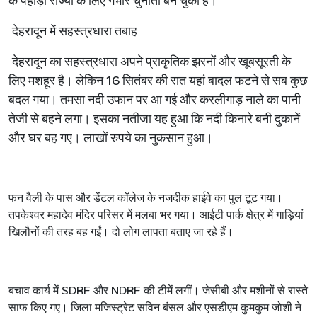
के
पहाड़ी
राज्यों
के
लिए
गंभीर
चुनौती
बन
चुका
है।
देहरादून
में
सहस्त्रधारा
तबाह
देहरादून
का
सहस्त्रधारा
अपने
प्राकृतिक
झरनों
और
खूबसूरती
के
लिए
मशहूर
है।
लेकिन
16
सितंबर
की
रात
यहां
बादल
फटने
से
सब
कुछ
बदल
गया।
तमसा
नदी
उफान
पर
आ
गई
और
करलीगाड़
नाले
का
पानी
तेजी
से
बहने
लगा।
इसका
नतीजा
यह
हुआ
कि
नदी
किनारे
बनी
दुकानें
और
घर
बह
गए।
लाखों
रुपये
का
नुकसान
हुआ।
फन
वैली
के
पास
और
डेंटल
कॉलेज
के
नजदीक
हाईवे
का
पुल
टूट
गया।
तपकेश्वर
महादेव
मंदिर
परिसर
में
मलबा
भर
गया।
आईटी
पार्क
क्षेत्र
में
गाड़ियां
खिलौनों
की
तरह
बह
गईं।
दो
लोग
लापता
बताए
जा
रहे
हैं।
बचाव
कार्य
में
SDRF
और
NDRF
की
टीमें
लगीं।
जेसीबी
और
मशीनों
से
रास्ते
साफ
किए
गए।
जिला
मजिस्ट्रेट
सविन
बंसल
और
एसडीएम
कुमकुम
जोशी
ने