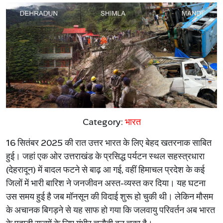
Category:
भारत
16
सितंबर
2025
की
रात
उत्तर
भारत
के
लिए
बेहद
खतरनाक
साबित
हुई।
जहां
एक
ओर
उत्तराखंड
के
प्रसिद्ध
पर्यटन
स्थल
सहस्त्रधारा
(
देहरादून
)
में
बादल
फटने
से
बाढ़
आ
गई
,
वहीं
हिमाचल
प्रदेश
के
कई
जिलों
में
भारी
बारिश
ने
जनजीवन
अस्त
-
व्यस्त
कर
दिया।
यह
घटना
उस
समय
हुई
है
जब
मॉनसून
की
विदाई
शुरू
हो
चुकी
थी।
लेकिन
मौसम
के
अचानक
बिगड़ने
से
यह
साफ
हो
गया
कि
जलवायु
परिवर्तन
अब
भारत