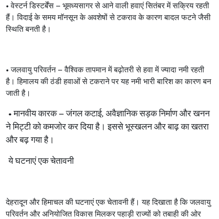
•
वेस्टर्न
डिस्टर्बेंस
–
भूमध्यसागर
से
आने
वाली
हवाएं
सितंबर
में
सक्रिय
रहती
हैं।
विदाई
के
समय
मॉनसून
के
अवशेषों
से
टकराव
के
कारण
बादल
फटने
जैसी
स्थिति
बनती
है।
•
जलवायु
परिवर्तन
–
वैश्विक
तापमान
में
बढ़ोतरी
से
हवा
में
ज्यादा
नमी
रहती
है।
हिमालय
की
ठंडी
हवाओं
से
टकराने
पर
यह
नमी
भारी
बारिश
का
कारण
बन
जाती
है।
•
मानवीय
कारक
–
जंगल
कटाई
,
अवैज्ञानिक
सड़क
निर्माण
और
खनन
ने
मिट्टी
को
कमजोर
कर
दिया
है।
इससे
भूस्खलन
और
बाढ़
का
खतरा
और
बढ़
गया
है।
ये
घटनाएं
एक
चेतावनी
देहरादून
और
हिमाचल
की
घटनाएं
एक
चेतावनी
हैं
।
यह
दिखाता
है
कि
जलवायु
परिवर्तन
और
अनियोजित
विकास
मिलकर
पहाड़ी
राज्यों
को
तबाही
की
ओर