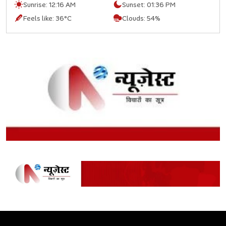
Sunrise:
12:16 AM
Sunset:
01:36 PM
Feels like:
36°C
Clouds:
54%