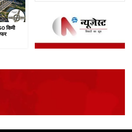
 50 किमी
 सफर