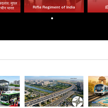
 बदलाव: मुग़ल
Rifle Regiment of India

राचीन भारत