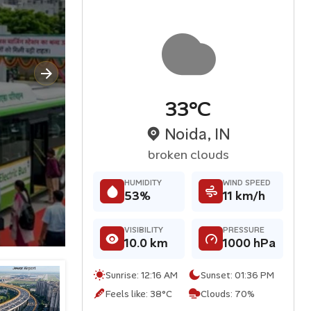
नोएडा-ग्रेनो
नोएडा एयरपोर्ट से दिल्ली तक बने
33°C
एक्सप्रेसवे, आसान होगा सफर
Noida, IN
उत्तर प्रदेश के जेवर में बन रहे नोएडा इंटरनेशनल एयरपोर्ट...
broken clouds
Aug 07, 2026
HUMIDITY
WIND SPEED
53%
11 km/h
VISIBILITY
PRESSURE
10.0 km
1000 hPa
Sunrise:
12:16 AM
Sunset:
01:36 PM
Feels like:
38°C
Clouds:
70%